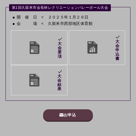
第1回久留米市会長杯レクリエーションバレーボール大会
開 催 日 < ２０２５年１月２６日
会 場 < 久留米市西部地区体育館
大
大
会
会
申
要
込
項
書
大
会
結
果
お申込