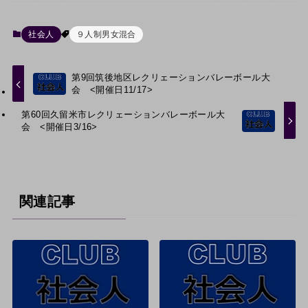
社会人
９人制男女混合
第9回筑後地区レクリェーションバレーボール大
会 <開催日11/17>
第60回久留米市レクリェーションバレーボール大
会 <開催日3/16>
関連記事